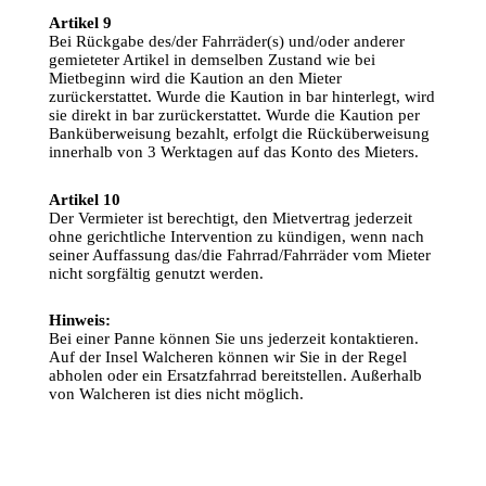
Artikel 9
Bei 
Rückgabe
 des/der 
Fahrräder
(s) 
und
/
oder
anderer
gemieteter
 Artikel in 
demselben
Zustand
 wie bei 
Mietbeginn
wird
 die 
Kaution
an
 den Mieter 
zurückerstattet
. 
Wurde
 die 
Kaution
 in bar 
hinterlegt
, 
wird
sie
direkt
 in bar 
zurückerstattet
. 
Wurde
 die 
Kaution
 per 
Banküberweisung
bezahlt
, 
erfolgt
 die 
Rücküberweisung
innerhalb
von
 3 
Werktagen
auf
 das 
Konto
 des Mieters.
Artikel 10
Der 
Vermieter
ist
berechtigt
, den 
Mietvertrag
jederzeit
ohne
gerichtliche
Intervention
zu
kündigen
, 
wenn
nach
seiner 
Auffassung
 das/die 
Fahrrad
/
Fahrräder
vom
 Mieter 
nicht 
sorgfältig
genutzt
 werden.
Hinweis
:
Bei 
einer
 Panne 
können
Sie
uns
jederzeit
kontaktieren
. 
Auf
 der 
Insel
 Walcheren 
können
wir
Sie
 in der Regel 
abholen
oder
ein
Ersatzfahrrad
bereitstellen
. 
Außerhalb
von
 Walcheren 
ist
 dies nicht 
möglich
.