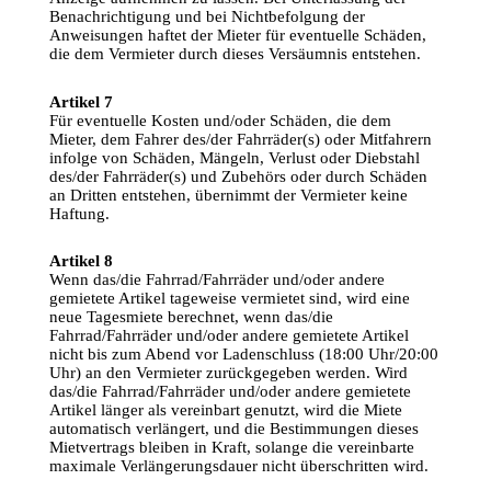
Benachrichtigung
und
 bei 
Nichtbefolgung
 der 
Anweisungen
haftet
 der Mieter 
für
eventuelle
Schäden
, 
die 
dem
Vermieter
durch
dieses
Versäumnis
entstehen
.
Artikel 7
Für
eventuelle
 Kosten 
und
/
oder
Schäden
, die 
dem
Mieter, 
dem
Fahrer
 des/der 
Fahrräder
(s) 
oder
Mitfahrern
infolge
von
Schäden
, 
Mängeln
, 
Verlust
oder
Diebstahl
des/der 
Fahrräder
(s) 
und
Zubehörs
oder
durch
Schäden
an
Dritten
entstehen
, 
übernimmt
 der 
Vermieter
keine
Haftung
.
Artikel 8
Wenn
 das/die 
Fahrrad
/
Fahrräder
und
/
oder
 andere 
gemietete
 Artikel 
tageweise
vermietet
sind
, 
wird
eine
neue
Tagesmiete
berechnet
, 
wenn
 das/die 
Fahrrad
/
Fahrräder
und
/
oder
 andere 
gemietete
 Artikel 
nicht bis 
zum
Abend
vor
Ladenschluss
 (18:00 
Uhr
/20:00 
Uhr
) 
an
 den 
Vermieter
zurückgegeben
 werden. 
Wird
das/die 
Fahrrad
/
Fahrräder
und
/
oder
 andere 
gemietete
Artikel 
länger
 als 
vereinbart
genutzt
, 
wird
 die 
Miete
automatisch 
verlängert
, 
und
 die 
Bestimmungen
dieses
Mietvertrags
bleiben
 in Kraft, 
solange
 die 
vereinbarte
maximale 
Verlängerungsdauer
 nicht 
überschritten
wird
.