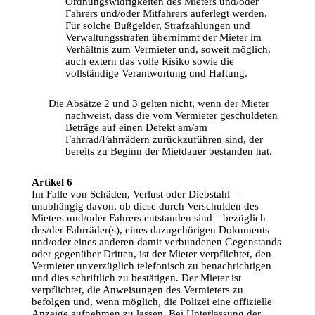
Ordnungswidrigkeiten
 des Mieters 
und
/
oder
Fahrers
und
/
oder
Mitfahrers
auferlegt
 werden. 
Für
solche
Bußgelder
, 
Strafzahlungen
und
Verwaltungsstrafen
übernimmt
 der Mieter 
im
Verhältnis
zum
Vermieter
und
, 
soweit
möglich
, 
auch
 extern das volle 
Risiko
sowie
 die 
vollständige
Verantwortung
und
Haftung
.
Die 
Absätze
 2 
und
 3 
gelten
 nicht, 
wenn
 der Mieter 
nachweist
, 
dass
 die 
vom
Vermieter
geschuldeten
Beträge
auf
einen
Defekt
am
/
am
Fahrrad
/
Fahrrädern
zurückzuführen
sind
, der 
bereits
zu
Beginn
 der 
Mietdauer
 bestanden hat.
Artikel 6
Im
Falle
von
Schäden
, 
Verlust
oder
Diebstahl
—
unabhängig
davon
, ob 
diese
durch
Verschulden
 des 
Mieters 
und
/
oder
Fahrers
entstanden
sind
—
bezüglich
des/der 
Fahrräder
(s), 
eines
dazugehörigen
Dokuments
und
/
oder
eines
 anderen 
damit
verbundenen
Gegenstands
oder
gegenüber
Dritten
, 
ist
 der Mieter 
verpflichtet
, den 
Vermieter
unverzüglich
 telefonisch 
zu
benachrichtigen
und
 dies 
schriftlich
zu
bestätigen
. Der Mieter 
ist
verpflichtet
, die 
Anweisungen
 des 
Vermieters
zu
befolgen
und
, 
wenn
möglich
, die 
Polizei
eine
offizielle
Anzeige
aufnehmen
zu
 lassen. Bei 
Unterlassung
 der 