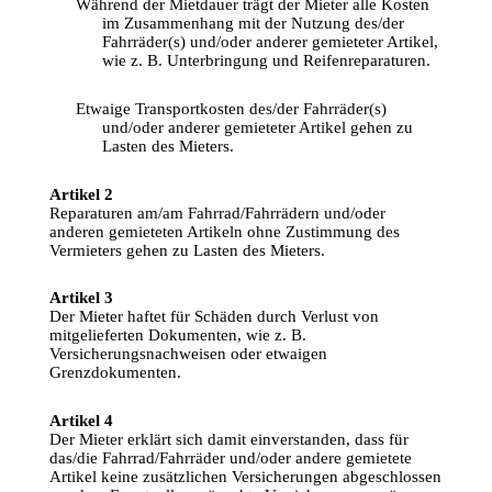
Während
 der 
Mietdauer
trägt
 der Mieter alle Kosten 
im
Zusammenhang
mit
 der 
Nutzung
 des/der 
Fahrräder
(s) 
und
/
oder
anderer
gemieteter
 Artikel, 
wie z. B. 
Unterbringung
und
Reifenreparaturen
.
Etwaige
 Transportkosten des/der 
Fahrräder
(s) 
und
/
oder
anderer
gemieteter
 Artikel 
gehen
zu
Lasten des Mieters.
Artikel 2
Reparaturen
am
/
am
Fahrrad
/
Fahrrädern
und
/
oder
anderen 
gemieteten
Artikeln
ohne
Zustimmung
 des 
Vermieters
gehen
zu
 Lasten des Mieters.
Artikel 3
Der Mieter 
haftet
für
Schäden
durch
Verlust
von
mitgelieferten
Dokumenten
, wie z. B. 
Versicherungsnachweisen
oder
etwaigen
Grenzdokumenten
.
Artikel 4
Der Mieter 
erklärt
sich
damit
einverstanden
, 
dass
für
das/die 
Fahrrad
/
Fahrräder
und
/
oder
 andere 
gemietete
Artikel 
keine
zusätzlichen
Versicherungen
abgeschlossen