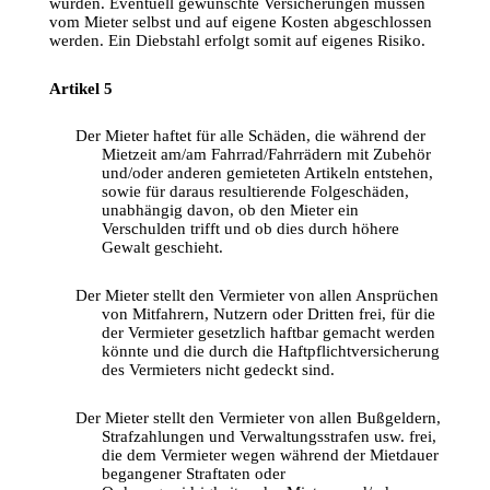
wurden
. 
Eventuell
gewünschte
Versicherungen
müssen
vom
 Mieter 
selbst
und
auf
 eigene Kosten 
abgeschlossen
werden. 
Ein
Diebstahl
erfolgt
somit
auf
eigenes
Risiko
.
Artikel 5
Der Mieter 
haftet
für
 alle 
Schäden
, die 
während
 der 
Mietzeit
am
/
am
Fahrrad
/
Fahrrädern
mit
Zubehör
und
/
oder
 anderen 
gemieteten
Artikeln
entstehen
, 
sowie
für
daraus
resultierende
Folgeschäden
, 
unabhängig
davon
, ob den Mieter 
ein
Verschulden
trifft
und
 ob dies 
durch
höhere
Gewalt
geschieht
.
Der Mieter 
stellt
 den 
Vermieter
von
 allen 
Ansprüchen
von
Mitfahrern
, 
Nutzern
oder
Dritten
frei
, 
für
 die 
der 
Vermieter
gesetzlich
haftbar
gemacht
 werden 
könnte
und
 die 
durch
 die 
Haftpflichtversicherung
des 
Vermieters
 nicht 
gedeckt
sind
.
Der Mieter 
stellt
 den 
Vermieter
von
 allen 
Bußgeldern
, 
Strafzahlungen
und
Verwaltungsstrafen
usw
. 
frei
, 
die 
dem
Vermieter
 wegen 
während
 der 
Mietdauer
begangener
Straftaten
oder